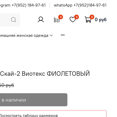
egram +7(952) 184-97-61
whatsApp +7(952)184-97-61
0
0
0
0 руб
омашняя женская одежда
 Скай-2 Виотекс ФИОЛЕТОВЫЙ
50 руб
 в наличии
Посмотреть таблицу размеров