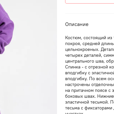
Описание
Костюм, состоящий из 
покроя, средней длины
цельнокроеных. Деталь
четырех деталей, сим
центрального шва, обр
Спинка - с отрезной 
вподгибку с эластично
вподгибку. По всем о
настрочены отделочные
на притачном поясе с 
боковых швах. Нижние
эластичной тесьмой. П
тесьма с фиксаторами 
участках.