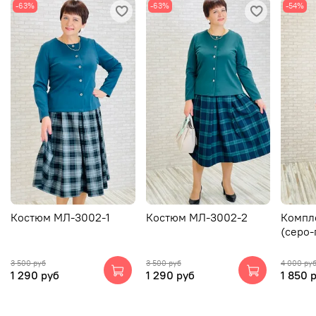
-63%
-63%
-54%
Костюм МЛ-3002-1
Костюм МЛ-3002-2
Компл
(серо-
3 500 руб
3 500 руб
4 000 ру
1 290 руб
1 290 руб
1 850 