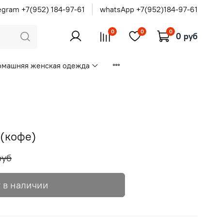
egram +7(952) 184-97-61
whatsApp +7(952)184-97-61
0
0
0
0 руб
омашняя женская одежда
(кофе)
руб
 в наличии