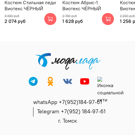
Костюм Стильная леди
Костюм Абрис-1
Костю
Виотекс ЧЁРНЫЙ
Виотекс ЧЁРНЫЙ
Виоте
3 380 руб
2 780 руб
2 250 руб
2 074 руб
1 628 руб
1 256 
whatsApp +7(952)184-97-61
Telegram +7(952) 184-97-61
г. Томск