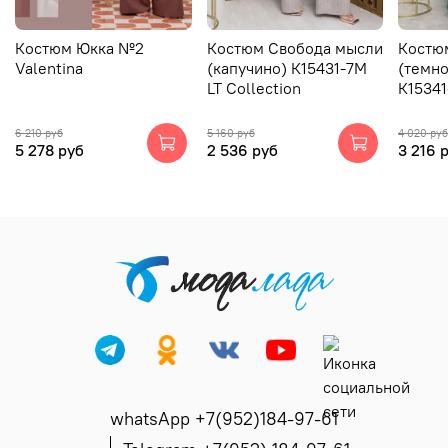
Костюм Юкка №2
Костюм Свобода мысли
Костю
Valentina
(капучино) К15431-7М
(темн
LT Collection
К15341
6 210 руб
5 160 руб
4 020 руб
5 278 руб
2 536 руб
3 216 
whatsApp +7(952)184-97-61