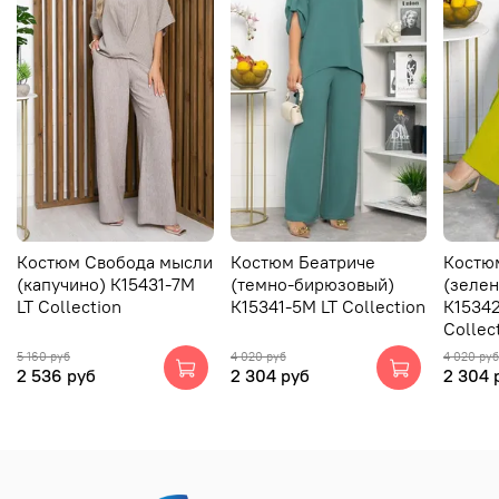
Костюм Свобода мысли
Костюм Беатриче
Костю
(капучино) К15431-7М
(темно-бирюзовый)
(зелен
LT Collection
К15341-5М LT Collection
К15342
Collec
5 160 руб
4 020 руб
4 020 руб
2 536 руб
2 304 руб
2 304 