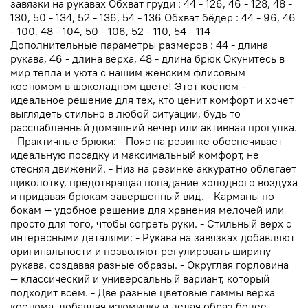
завязки на рукавах Обхват груди : 44 - 126, 46 - 128, 48 -
130, 50 - 134, 52 - 136, 54 - 136 Обхват бёдер : 44 - 96, 46
- 100, 48 - 104, 50 - 106, 52 - 110, 54 - 114
Дополнительные параметры размеров : 44 - длина
рукава, 46 - длина верха, 48 - длина брюк Окунитесь в
мир тепла и уюта с нашим женским флисовым
костюмом в шоколадном цвете! Этот костюм –
идеальное решение для тех, кто ценит комфорт и хочет
выглядеть стильно в любой ситуации, будь то
расслабленный домашний вечер или активная прогулка.
- Практичные брюки: - Пояс на резинке обеспечивает
идеальную посадку и максимальный комфорт, не
стесняя движений. - Низ на резинке аккуратно облегает
щиколотку, предотвращая попадание холодного воздуха
и придавая брюкам завершенный вид. - Карманы по
бокам — удобное решение для хранения мелочей или
просто для того, чтобы согреть руки. - Стильный верх с
интересными деталями: - Рукава на завязках добавляют
оригинальности и позволяют регулировать ширину
рукава, создавая разные образы. - Округлая горловина
— классический и универсальный вариант, который
подходит всем. - Две разные цветовые гаммы верха
костюма, добавляя изюминку и делая образ более