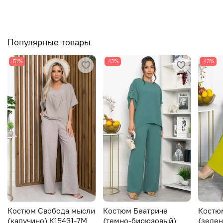
Популярные товары
-51%
-43%
-43%
Костюм Свобода мысли
Костюм Беатриче
Костю
(капучино) К15431-7М
(темно-бирюзовый)
(зелен