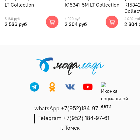
LT Collection
К15341-5М LT Collection
К15342
Collec
5 160 руб
4 020 руб
4 020 руб
2 536 руб
2 304 руб
2 304 
whatsApp +7(952)184-97-61
Telegram +7(952) 184-97-61
г. Томск