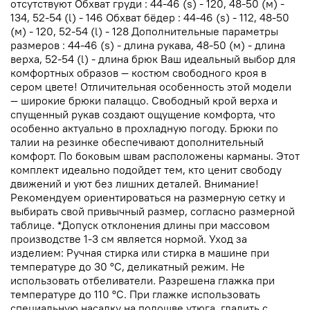
отсутствуют Обхват груди : 44-46 (s) - 120, 48-50 (м) -
134, 52-54 (l) - 146 Обхват бёдер : 44-46 (s) - 112, 48-50
(м) - 120, 52-54 (l) - 128 Дополнительные параметры
размеров : 44-46 (s) - длина рукава, 48-50 (м) - длина
верха, 52-54 (l) - длина брюк Ваш идеальный выбор для
комфортных образов — костюм свободного кроя в
сером цвете! Отличительная особенность этой модели
— широкие брюки палаццо. Свободный крой верха и
спущенный рукав создают ощущение комфорта, что
особенно актуально в прохладную погоду. Брюки по
талии на резинке обеспечивают дополнительный
комфорт. По боковым швам расположены карманы. Этот
комплект идеально подойдет тем, кто ценит свободу
движений и уют без лишних деталей. Внимание!
Рекомендуем ориентироваться на размерную сетку и
выбирать свой привычный размер, согласно размерной
таблице. *Допуск отклонения длины при массовом
производстве 1-3 см является нормой. Уход за
изделием: Ручная стирка или стирка в машине при
температуре до 30 °C, деликатный режим. Не
использовать отбеливатели. Разрешена глажка при
температуре до 110 °C. При глажке использовать
специальную насадку на подошве утюга, гладить с