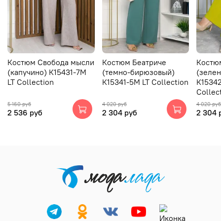
Костюм Свобода мысли
Костюм Беатриче
Костю
(капучино) К15431-7М
(темно-бирюзовый)
(зелен
LT Collection
К15341-5М LT Collection
К15342
Collec
5 160 руб
4 020 руб
4 020 руб
2 536 руб
2 304 руб
2 304 