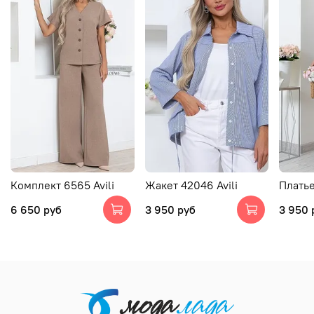
Комплект 6565 Avili
Жакет 42046 Avili
Платье
6 650 руб
3 950 руб
3 950 