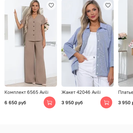
Комплект 6565 Avili
Жакет 42046 Avili
Платье
6 650 руб
3 950 руб
3 950 