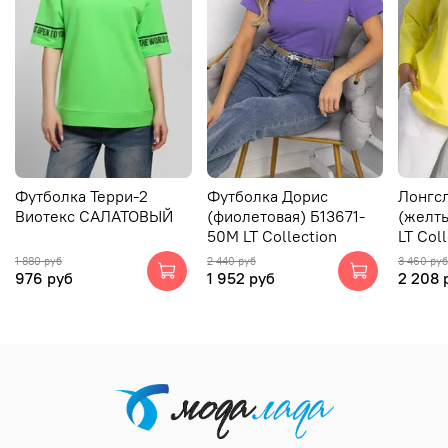
Футболка Терри-2
Футболка Дорис
Лонгс
Виотекс САЛАТОВЫЙ
(фиолетовая) Б13671-
(желт
50М LT Collection
LT Col
1 880 руб
2 440 руб
3 460 руб
976 руб
1 952 руб
2 208 