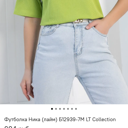
Футболка Ника (лайм) Б12939-7М LT Collection