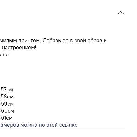
милым принтом. Добавь ее в свой образ и
 настроением!
опок.
-57см
-58см
-59см
 -60см
-61см
азмеров можно по этой ссылке