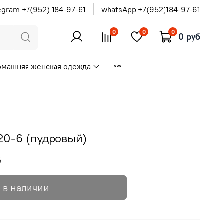
egram +7(952) 184-97-61
whatsApp +7(952)184-97-61
0
0
0
0 руб
омашняя женская одежда
0-6 (пудровый)
б
 в наличии