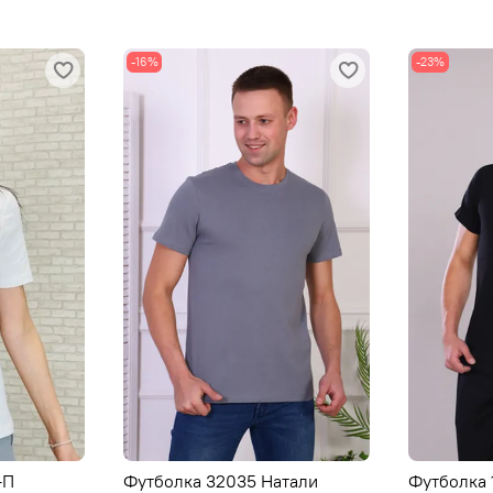
-16%
-23%
-П
Футболка 32035 Натали
Футболка 