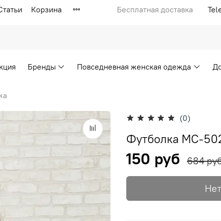
Статьи
Корзина
Бесплатная доставка
Tel
кция
Бренды
Повседневная женская одежда
Д
жа
(0)
Футболка МС-502
150 руб
684 ру
Нет