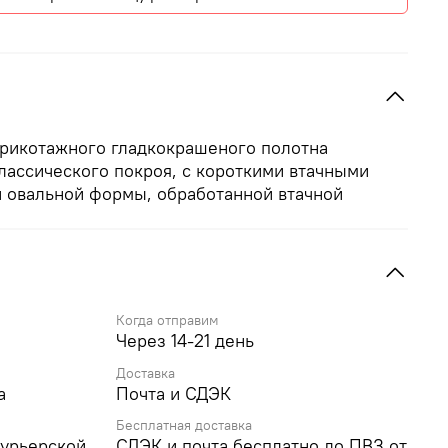
трикотажного гладкокрашеного полотна
классического покроя, с короткими втачными
й овальной формы, обработанной втачной
Когда отправим
Через 14-21 день
Доставка
а
Почта и СДЭК
Бесплатная доставка
курьерской
СДЭК и почта бесплатно до ПВЗ от