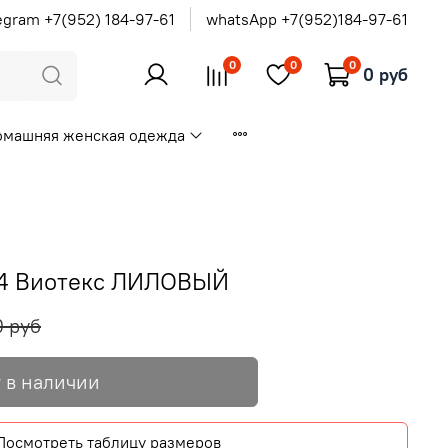
egram +7(952) 184-97-61
whatsApp +7(952)184-97-61
0
0
0
0 руб
омашняя женская одежда
-4 Виотекс ЛИЛОВЫЙ
0 руб
 в наличии
Посмотреть таблицу размеров