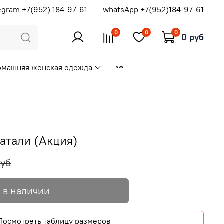
egram +7(952) 184-97-61
whatsApp +7(952)184-97-61
0
0
0
0 руб
омашняя женская одежда
атали (Акция)
руб
 в наличии
Посмотреть таблицу размеров