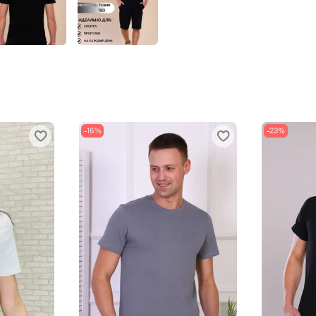
-16%
-23%