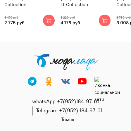
Collection
LT Collection
Collec
3 470 руб
5 220 руб
3 760 руб
2 776 руб
4 176 руб
3 008 
whatsApp +7(952)184-97-61
Telegram +7(952) 184-97-61
г. Томск