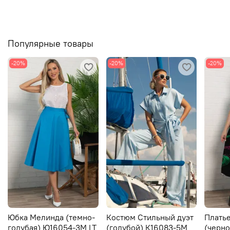
Популярные товары
-20%
-20%
-20%
Юбка Мелинда (темно-
Костюм Стильный дуэт
Плать
голубая) Ю16054-3М LT
(голубой) К16083-5М
(черно