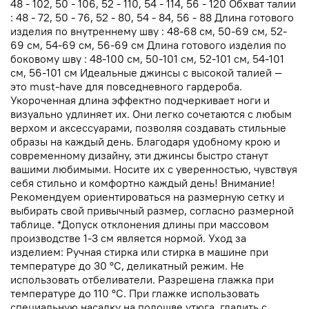
48 - 102, 50 - 106, 52 - 110, 54 - 114, 56 - 120 Обхват талии
: 48 - 72, 50 - 76, 52 - 80, 54 - 84, 56 - 88 Длина готового
изделия по внутреннему шву : 48-68 см, 50-69 см, 52-
69 см, 54-69 см, 56-69 см Длина готового изделия по
боковому шву : 48-100 см, 50-101 см, 52-101 см, 54-101
см, 56-101 см Идеальные джинсы с высокой талией —
это must-have для повседневного гардероба.
Укороченная длина эффектно подчеркивает ноги и
визуально удлиняет их. Они легко сочетаются с любым
верхом и аксессуарами, позволяя создавать стильные
образы на каждый день. Благодаря удобному крою и
современному дизайну, эти джинсы быстро станут
вашими любимыми. Носите их с уверенностью, чувствуя
себя стильно и комфортно каждый день! Внимание!
Рекомендуем ориентироваться на размерную сетку и
выбирать свой привычный размер, согласно размерной
таблице. *Допуск отклонения длины при массовом
производстве 1-3 см является нормой. Уход за
изделием: Ручная стирка или стирка в машине при
температуре до 30 °C, деликатный режим. Не
использовать отбеливатели. Разрешена глажка при
температуре до 110 °C. При глажке использовать
специальную насадку на подошве утюга, гладить с