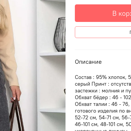
В кор
Описание
Состав : 95% хлопок, 
серый Принт : отсутств
застежки : молния и п
Обхват бёдер : 46 - 102, 
Обхват талии : 46 - 76, 
готового изделия по вн
52-72 см, 54-71 см, 56
46-101 см, 48-101 см, 5
укороченные джинсы —