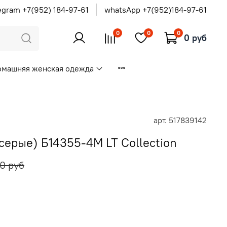
egram +7(952) 184-97-61
whatsApp +7(952)184-97-61
0
0
0
0 руб
омашняя женская одежда
арт.
517839142
ерые) Б14355-4М LT Collection
0 руб