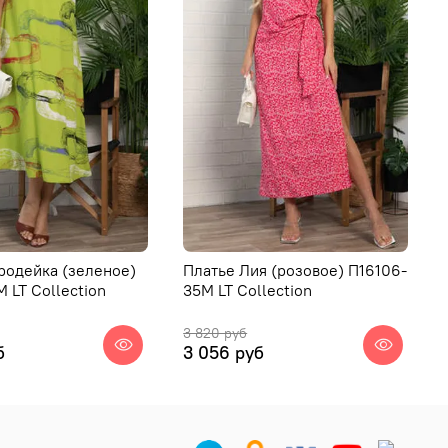
родейка (зеленое)
Платье Лия (розовое) П16106-
 LT Collection
35М LT Collection
3 820 руб
б
3 056 руб