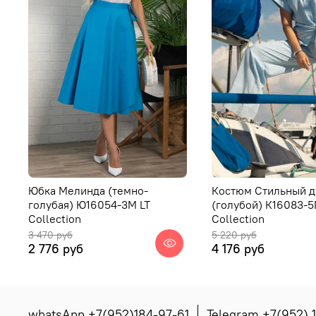
Юбка Мелинда (темно-
Костюм Стильный д
голубая) Ю16054-3М LT
(голубой) К16083-5
Collection
Collection
3 470 руб
5 220 руб
2 776 руб
4 176 руб
whatsApp +7(952)184-97-61
Telegram +7(952) 