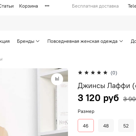
Статьи
Корзина
Бесплатная доставка
Tel
кция
Бренды
Повседневная женская одежда
Д
ы
(0)
Джинсы Лаффи (с
3 120 руб
3 90
Размер
46
48
52