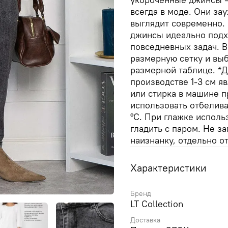
всегда в моде. Они за
выглядит современно. 
джинсы идеально подхо
повседневных задач. 
размерную сетку и вы
размерной таблице. *
производстве 1-3 см я
или стирка в машине п
использовать отбелива
°C. При глажке исполь
гладить с паром. Не з
наизнанку, отдельно о
Характеристики
Бренд
LT Collection
Доставка