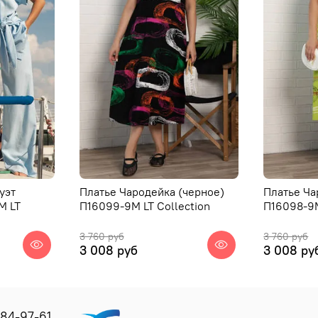
уэт
Платье Чародейка (черное)
Платье Ча
М LT
П16099-9М LT Collection
П16098-9М
3 760 руб
3 760 руб
3 008 руб
3 008 ру
184-97-61