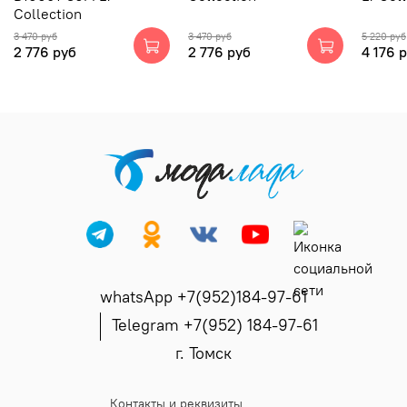
Collection
3 470 руб
3 470 руб
5 220 руб
2 776 руб
2 776 руб
4 176 
whatsApp +7(952)184-97-61
Telegram +7(952) 184-97-61
г. Томск
Контакты и реквизиты