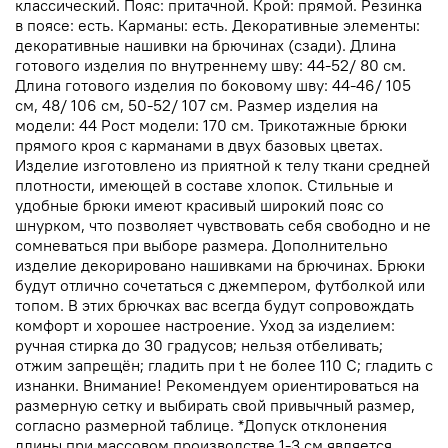
классический. Пояс: притачной. Крой: прямой. Резинка
в поясе: есть. Карманы: есть. Декоративные элементы:
декоративные нашивки на брючинах (сзади). Длина
готового изделия по внутреннему шву: 44-52/ 80 см.
Длина готового изделия по боковому шву: 44-46/ 105
см, 48/ 106 см, 50-52/ 107 см. Размер изделия на
модели: 44 Рост модели: 170 см. Трикотажные брюки
прямого кроя с карманами в двух базовых цветах.
Изделие изготовлено из приятной к телу ткани средней
плотности, имеющей в составе хлопок. Стильные и
удобные брюки имеют красивый широкий пояс со
шнурком, что позволяет чувствовать себя свободно и не
сомневаться при выборе размера. Дополнительно
изделие декорировано нашивками на брючинах. Брюки
будут отлично сочетаться с джемпером, футболкой или
топом. В этих брючках вас всегда будут сопровождать
комфорт и хорошее настроение. Уход за изделием:
ручная стирка до 30 градусов; нельзя отбеливать;
отжим запрещён; гладить при t не более 110 С; гладить с
изнанки. Внимание! Рекомендуем ориентироваться на
размерную сетку и выбирать свой привычный размер,
согласно размерной таблице. *Допуск отклонения
длины при массовом производстве 1-3 см является