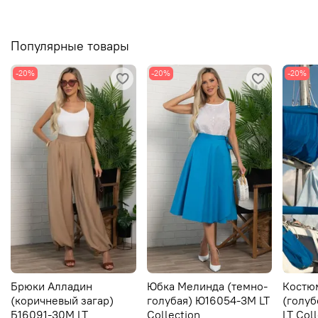
Популярные товары
-20%
-20%
-20%
Брюки Алладин
Юбка Мелинда (темно-
Костю
(коричневый загар)
голубая) Ю16054-3М LT
(голуб
Б16091-30М LT
Collection
LT Col