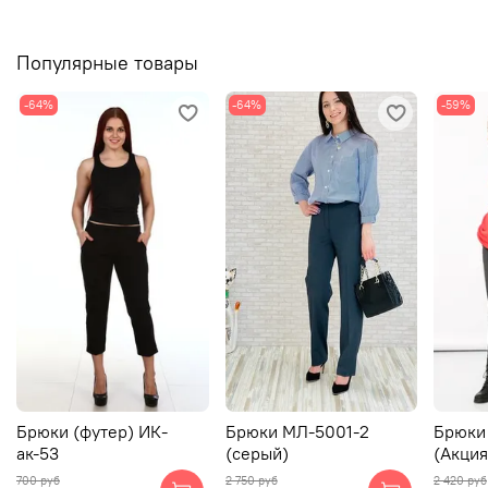
Популярные товары
-64%
-64%
-59%
Брюки (футер) ИК-
Брюки МЛ-5001-2
Брюки
ак-53
(серый)
(Акция
700 руб
2 750 руб
2 420 руб