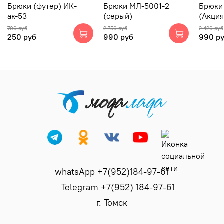
Брюки (футер) ИК-
Брюки МЛ-5001-2
Брюки
ак-53
(серый)
(Акция
700 руб
2 750 руб
2 420 руб
250 руб
990 руб
990 р
whatsApp +7(952)184-97-61
Telegram +7(952) 184-97-61
г. Томск