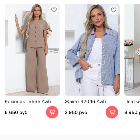
Комплект 6565 Avili
Жакет 42046 Avili
Платье
6 650 руб
3 950 руб
3 950 