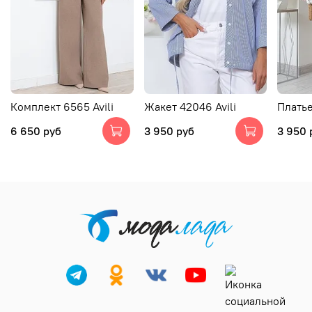
Комплект 6565 Avili
Жакет 42046 Avili
Платье
6 650 руб
3 950 руб
3 950 