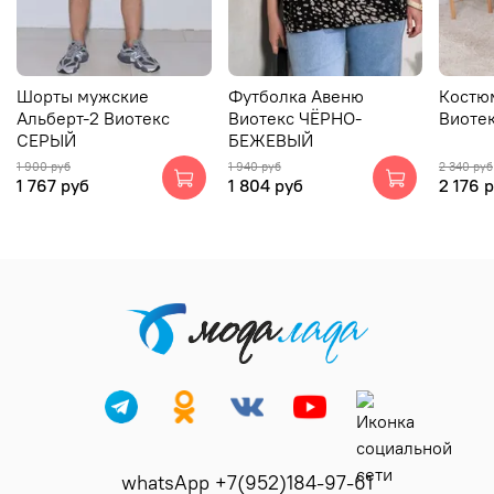
Шорты мужские
Футболка Авеню
Костю
Альберт-2 Виотекс
Виотекс ЧЁРНО-
Виоте
СЕРЫЙ
БЕЖЕВЫЙ
1 900 руб
1 940 руб
2 340 руб
1 767 руб
1 804 руб
2 176 
whatsApp +7(952)184-97-61