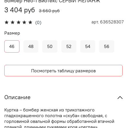
Бомбер Нео-1 Виотекс СЕРЫЙ МЕЛАНЖ
3 404 руб
3 660 руб
арт.
636528307
(0)
Размер
46
48
50
52
54
56
Посмотреть таблицу размеров
Описание
Куртка – бомбер женская из трикотажного
гладкокрашенного полотна «скуба» свободная, с
горловиной овальной формы обработанной втачной
планкой, длинными рукавами кроя «реглан»,