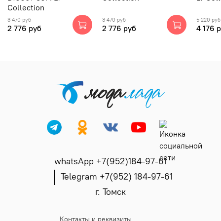
Collection
3 470 руб
3 470 руб
5 220 руб
2 776 руб
2 776 руб
4 176 
whatsApp +7(952)184-97-61
Telegram +7(952) 184-97-61
г. Томск
Контакты и реквизиты