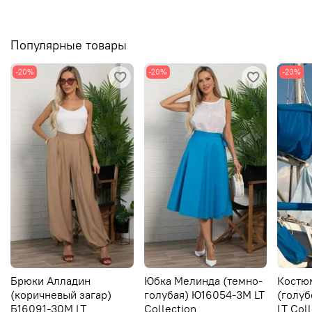
Популярные товары
-20%
-20%
-20%
Брюки Алладин
Юбка Мелинда (темно-
Костю
(коричневый загар)
голубая) Ю16054-3М LT
(голуб
Б16091-30М LT
Collection
LT Col