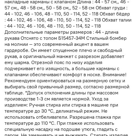
накладные карманы с клапаном Длина : 44 - 57 см,, 46 -
57 см,, 48 - 58 см,, 50 - 58 см,, 52 - 58 см Обхват груди :
44 - 102, 46 - 106, 48 - 110, 50 - 114, 52 - 118 Обхват бёдер
: 44 - 102, 46 - 106, 48 - 110, 50 - 114, 52 - 118 Обхват талии
: 44 - 102, 46 - 106, 48 - 110, 50 - 114, 52 - 118
Дополнительные параметры размеров : 44 - длина
рукава Отснято с топом Б15457-34М Стильный бомбер
на молнии — это современный акцент в вашем
гардеробе. Он имеет спущенное плечо и свободный
рукав, а оригинальный манжет с разрезом добавляет
ему шарма. Отрезной пояс по низу изделия
подчеркивает его изящность, а большие карманы с
клапанами обеспечивают комфорт в носке. Внимание!
Рекомендуем ориентироваться на размерную сетку и
выбирать свой привычный размер, согласно размерной
таблице. *Допуск отклонения длины при массовом
производстве 1-3 см является нормой. Уход за
изделием: Ручная стирка или стирка в машине при
температуре до 30 °C, деликатный режим. Не
использовать отбеливатели. Разрешена глажка при
температуре до 110 °C. При глажке использовать
специальную насадку на подошве утюга, гладить с
паром. Не замачивать и не выжимать. Стирать изделие