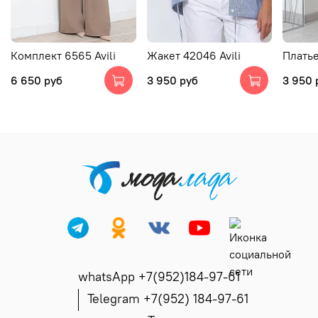
Комплект 6565 Avili
Жакет 42046 Avili
Платье
6 650 руб
3 950 руб
3 950 
whatsApp +7(952)184-97-61
Telegram +7(952) 184-97-61