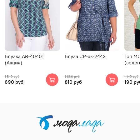
Блузка АВ-40401
Блуза СР-ак-2443
Топ М
(Акция)
(зеле
1 540 руб
1 866 руб
1 140 руб
690 руб
810 руб
190 ру