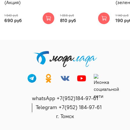
(Акция)
(зеле
1 540 руб
1 866 руб
1 140 руб
690 руб
810 руб
190 ру
whatsApp +7(952)184-97-61
Telegram +7(952) 184-97-61
г. Томск