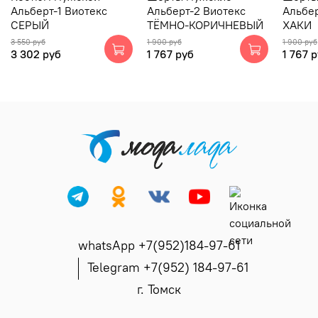
Альберт-1 Виотекс
Альберт-2 Виотекс
Альбер
СЕРЫЙ
ТЁМНО-КОРИЧНЕВЫЙ
ХАКИ
3 550 руб
1 900 руб
1 900 руб
3 302 руб
1 767 руб
1 767 
whatsApp +7(952)184-97-61
Telegram +7(952) 184-97-61
г. Томск