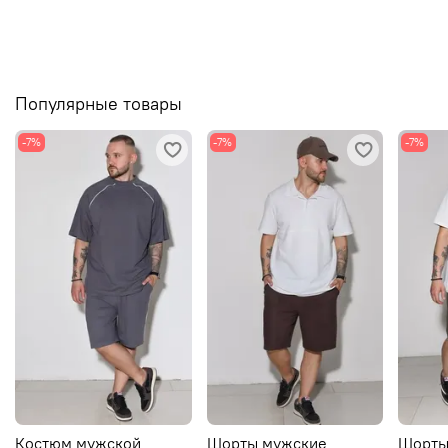
Популярные товары
-7%
-7%
-7%
Костюм мужской
Шорты мужские
Шорты