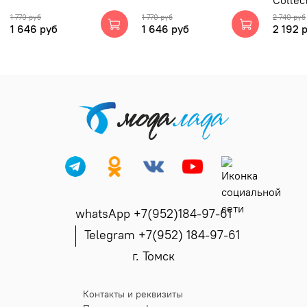
Collec
1 770 руб
1 770 руб
2 740 руб
1 646 руб
1 646 руб
2 192 
whatsApp +7(952)184-97-61
Telegram +7(952) 184-97-61
г. Томск
Контакты и реквизиты