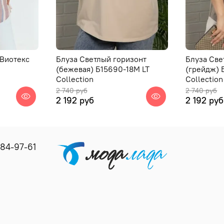
 Виотекс
Блуза Светлый горизонт
Блуза Све
(бежевая) Б15690-18М LT
(грейдж) 
Collection
Collection
2 740 руб
2 740 руб
2 192 руб
2 192 руб
184-97-61