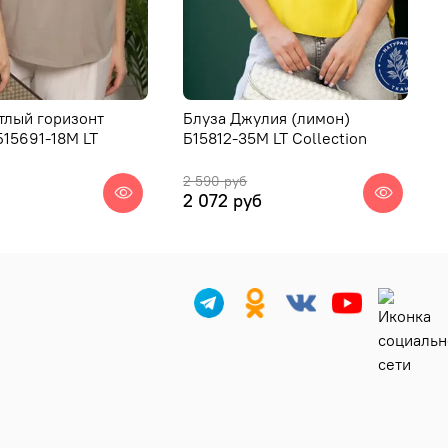
тлый горизонт
Блуза Джулия (лимон)
Б15691-18М LT
Б15812-35М LT Collection
2 590 руб
2 072 руб