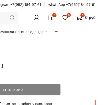
egram +7(952) 184-97-61
whatsApp +7(952)184-97-61
0
0
0
0 руб
омашняя женская одежда
li
 в наличии
Посмотреть таблицу размеров