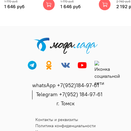
1 770 руб
1 770 руб
2 740 руб
1 646 руб
1 646 руб
2 192 
whatsApp +7(952)184-97-61
Telegram +7(952) 184-97-61
г. Томск
Контакты и реквизиты
Политика конфиденциальности