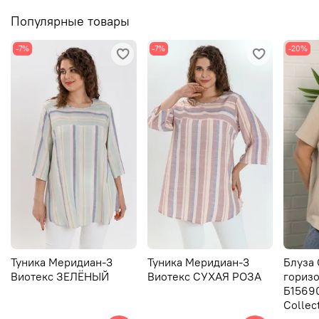
Популярные товары
-7%
-7%
-20%
Туника Меридиан-3
Туника Меридиан-3
Блуза
Виотекс ЗЕЛЁНЫЙ
Виотекс СУХАЯ РОЗА
горизо
Б15690
Collec