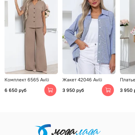
Комплект 6565 Avili
Жакет 42046 Avili
Платье
6 650 руб
3 950 руб
3 950 