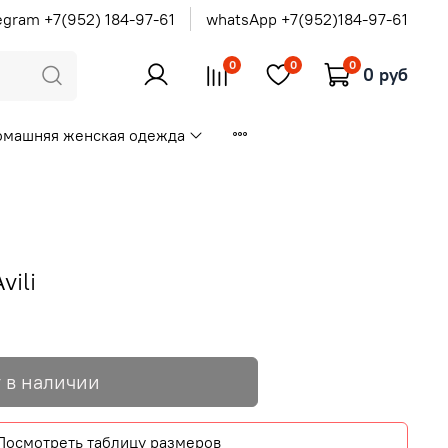
egram +7(952) 184-97-61
whatsApp +7(952)184-97-61
0
0
0
0 руб
омашняя женская одежда
vili
 в наличии
Посмотреть таблицу размеров