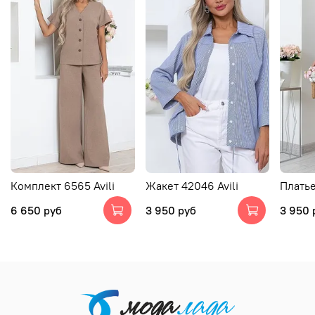
Комплект 6565 Avili
Жакет 42046 Avili
Платье
6 650 руб
3 950 руб
3 950 