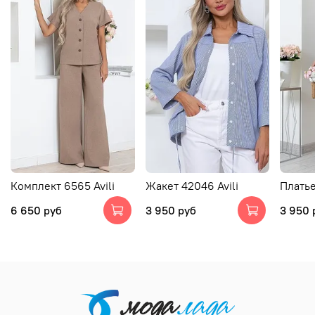
Комплект 6565 Avili
Жакет 42046 Avili
Платье
6 650 руб
3 950 руб
3 950 