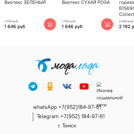
Виотекс ЗЕЛЁНЫЙ
Виотекс СУХАЯ РОЗА
горизо
Б15690
Collec
1 770 руб
1 770 руб
2 740 руб
1 646 руб
1 646 руб
2 192 
whatsApp +7(952)184-97-61
Telegram +7(952) 184-97-61
г. Томск