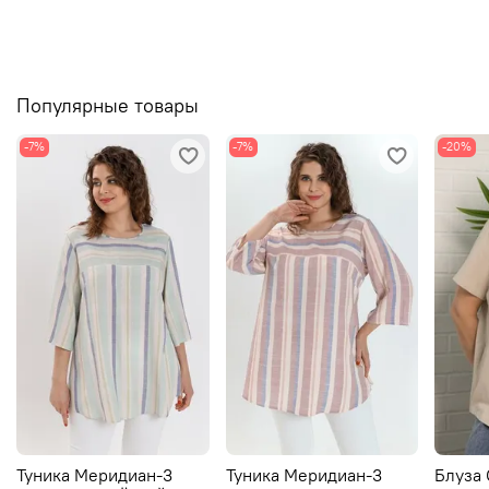
Популярные товары
-7%
-7%
-20%
Туника Меридиан-3
Туника Меридиан-3
Блуза