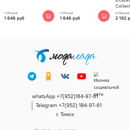
Б15690
Collec
1 770 руб
1 770 руб
2 740 руб
1 646 руб
1 646 руб
2 192 
whatsApp +7(952)184-97-61
Telegram +7(952) 184-97-61
г. Томск