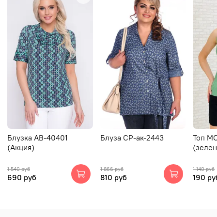
Блузка АВ-40401
Блуза СР-ак-2443
Топ М
(Акция)
(зеле
1 540 руб
1 866 руб
1 140 руб
690 руб
810 руб
190 ру