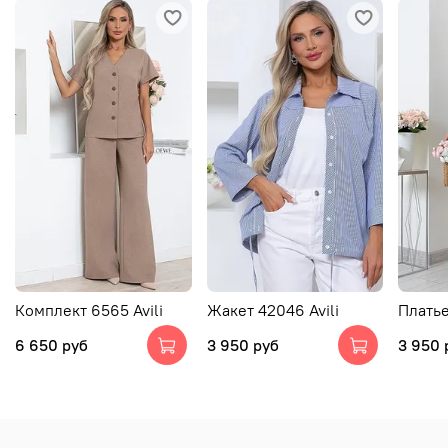
Комплект 6565 Avili
Жакет 42046 Avili
Платье
6 650 руб
3 950 руб
3 950 