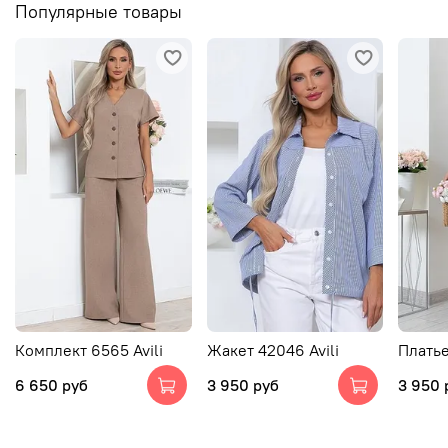
Популярные товары
Комплект 6565 Avili
Жакет 42046 Avili
Платье
6 650 руб
3 950 руб
3 950 