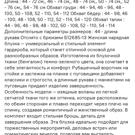
Длина : 44 - 72 см,, 46 - 74 см,, 48 - 74 см,, 50 - 74 см,, 52
- 76 см,, 54 - 76 см Обхват груди : 44 - 94, 46 - 96, 48 -
100, 50 - 108, 52 - 110, 54 - 112 Обхват бёдер : 44 - 98, 46
- 100, 48 - 108, 50 - 112, 52 - 114, 54 - 120 Обхват талии :
44 - 96, 46 - 98, 48 - 102, 50 - 108, 52 - 110, 54 - 114
Дополнительные параметры размеров : 44 - длина
рукава Отснято с брюками Б12685-13 Женская нарядная
блузка — универсальный и стильный элемент
гардероба, который станет отличной основой для
разнообразных образов. Изготовлена из блузочной
ткани (бенгалин) темно-зеленого цвета, она сочетает в
себе элегантность и комфорт. Рубашечный воротник на
стойке и застежка на планке с пуговицами добавляют
классики и строгости, а длинные рукава с манжетами на
пуговицах придают изделию завершенность.
Особенность модели — изящные воланы из легкой
сетчатой ткани того же оттенка, которые расположены
по обеим сторонам и плавно переходят через плечо на
спинку, создавая романтичный и женственный образ. В
комплект входит стильная брошь, деталь для
завершения образа. Эта блузка идеально подойдет для
торжественных мероприятий, деловых встреч или
романтических вечеров, позволяя вам выглядеть