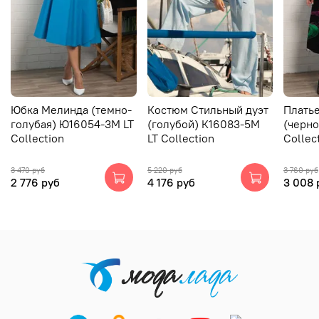
Юбка Мелинда (темно-
Костюм Стильный дуэт
Плать
голубая) Ю16054-3М LT
(голубой) К16083-5М
(черно
Collection
LT Collection
Collec
3 470 руб
5 220 руб
3 760 руб
2 776 руб
4 176 руб
3 008 