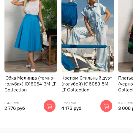
Юбка Мелинда (темно-
Костюм Стильный дуэт
Плать
голубая) Ю16054-3М LT
(голубой) К16083-5М
(черно
Collection
LT Collection
Collec
3 470 руб
5 220 руб
3 760 руб
2 776 руб
4 176 руб
3 008 