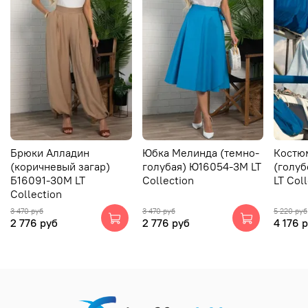
Брюки Алладин
Юбка Мелинда (темно-
Костю
(коричневый загар)
голубая) Ю16054-3М LT
(голуб
Б16091-30М LT
Collection
LT Col
Collection
3 470 руб
3 470 руб
5 220 руб
2 776 руб
2 776 руб
4 176 