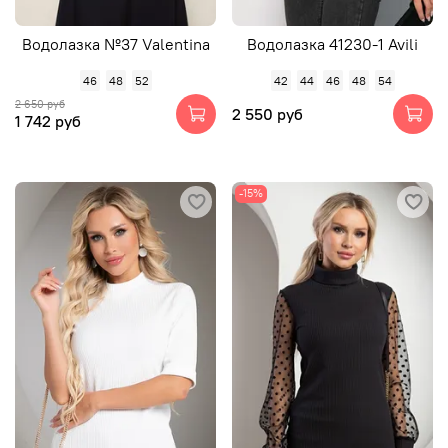
Водолазка №37 Valentina
Водолазка 41230-1 Avili
46
48
52
42
44
46
48
54
2 650 руб
2 550 руб
1 742 руб
-15%