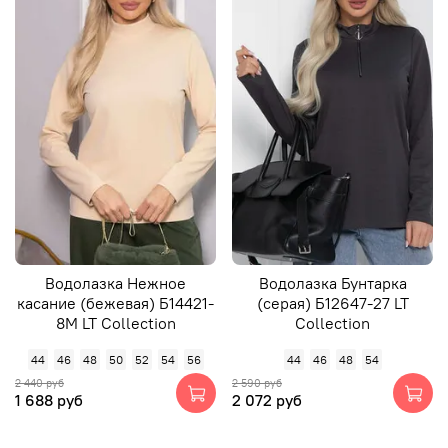
Водолазка Нежное
Водолазка Бунтарка
касание (бежевая) Б14421-
(серая) Б12647-27 LT
8М LT Collection
Collection
44
46
48
50
52
54
56
44
46
48
54
2 440 руб
2 590 руб
1 688 руб
2 072 руб