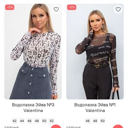
-15%
-15%
Водолазка Эйва №3
Водолазка Эйва №1
Valentina
Valentina
42
44
46
48
50
52
46
48
50
2 630 руб
2 630 руб