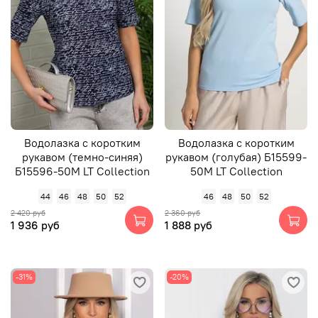
Водолазка с коротким
Водолазка с коротким
рукавом (темно-синяя)
рукавом (голубая) Б15599-
Б15596-50М LT Collection
50М LT Collection
44
46
48
50
52
46
48
50
52
2 420 руб
2 360 руб
1 936 руб
1 888 руб
-31%
-20%