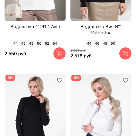
Водолазка 41141-1 Avili
Водолазка Вия №1
Valentina
44
46
48
50
52
54
44
46
48
50
3 030 руб
2 550 руб
2 576 руб
-15%
-15%