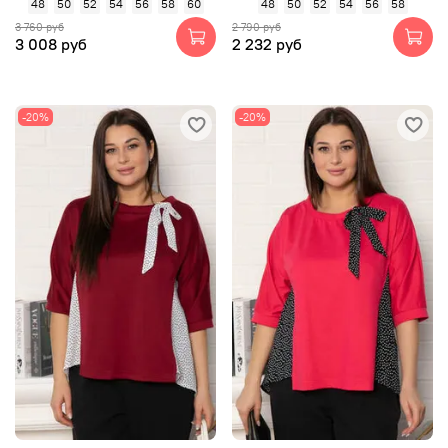
48
50
52
54
56
58
60
48
50
52
54
56
58
3 760 руб
2 790 руб
3 008 руб
2 232 руб
-20%
-20%