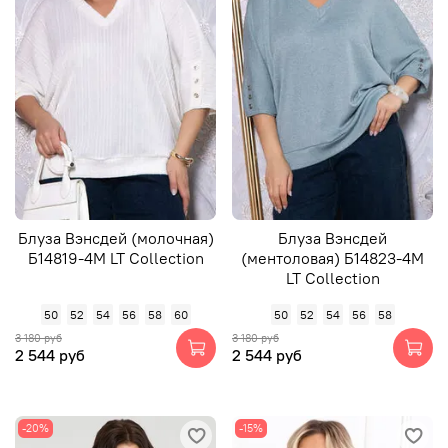
Блуза Вэнсдей (молочная)
Блуза Вэнсдей
Б14819-4М LT Collection
(ментоловая) Б14823-4М
LT Collection
50
52
54
56
58
60
50
52
54
56
58
3 180 руб
3 180 руб
2 544 руб
2 544 руб
-20%
-15%