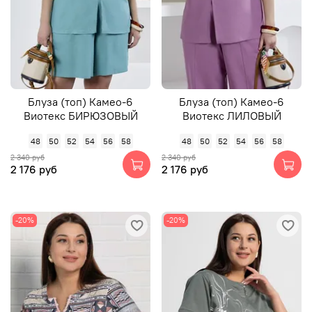
Блуза (топ) Камео-6
Блуза (топ) Камео-6
Виотекс БИРЮЗОВЫЙ
Виотекс ЛИЛОВЫЙ
48
50
52
54
56
58
48
50
52
54
56
58
2 340 руб
2 340 руб
2 176 руб
2 176 руб
-20%
-20%