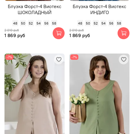
Блузка Форст-4 Виотекс
Блузка Форст-4 Виотекс
ШОКОЛАДНЫЙ
ИНДИГО
48
50
52
54
56
58
48
50
52
54
56
58
2 010 руб
2 010 руб
1 869 руб
1 869 руб
-7%
-7%