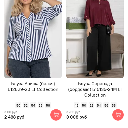
Блуза Ариша (белая)
Блуза Серенада
Б12629-20 LT Collection
(бордовая) Б15135-24М LT
Collection
50
52
54
56
58
48
50
52
54
56
58
3 110 руб
3 760 руб
2 488 руб
3 008 руб