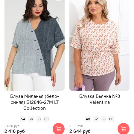
Блуза Миланья (бело-
Блузка Бьянка №3
синяя) Б12846-27М LT
Valentina
Collection
54
56
58
60
48
52
58
60
3 020 руб
3 110 руб
2 416 руб
2 644 руб