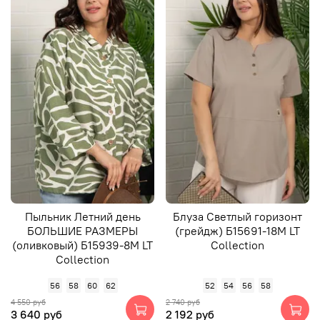
Пыльник Летний день
Блуза Светлый горизонт
БОЛЬШИЕ РАЗМЕРЫ
(грейдж) Б15691-18М LT
(оливковый) Б15939-8М LT
Collection
Collection
56
58
60
62
52
54
56
58
4 550 руб
2 740 руб
3 640 руб
2 192 руб