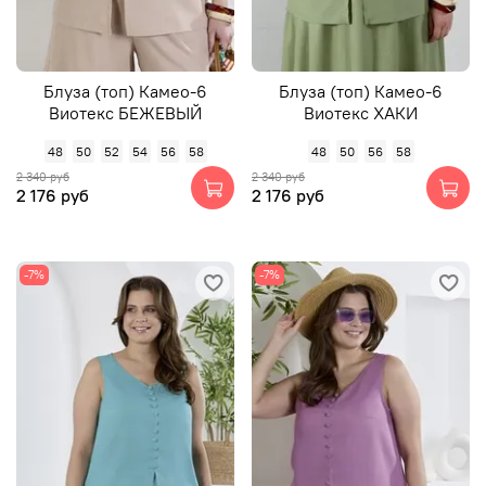
Блуза (топ) Камео-6
Блуза (топ) Камео-6
Виотекс БЕЖЕВЫЙ
Виотекс ХАКИ
48
50
52
54
56
58
48
50
56
58
2 340 руб
2 340 руб
2 176 руб
2 176 руб
-7%
-7%