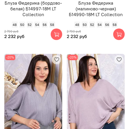
Блуза Федерика (бордово-
Блуза Федерика
белая) Б14997-18М LT
(малиново-черная)
Collection
Б14990-18М LT Collection
48
50
52
54
56
58
48
50
52
54
56
58
2 790 руб
2 790 руб
2 232 руб
2 232 руб
-20%
-20%