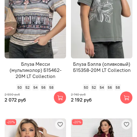
Блуза Месси
Блуза Бэлла (оливковый)
(мультиколор) Б15462-
Б15358-20М LT Collection
20М LT Collection
50
52
54
56
58
50
52
54
56
58
2 590 руб
2 740 руб
2 072 руб
2 192 руб
-20%
-20%