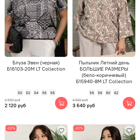
Блуза Эвен (черная)
Пыльник Летний день
Б16103-20М LT Collection
БОЛЬШИЕ РАЗМЕРЫ
(бело-коричневый)
Б15940-8М LT Collection
50
52
54
56
58
56
58
60
62
2 650 руб
4 550 руб
2 120 руб
3 640 руб
-20%
-20%