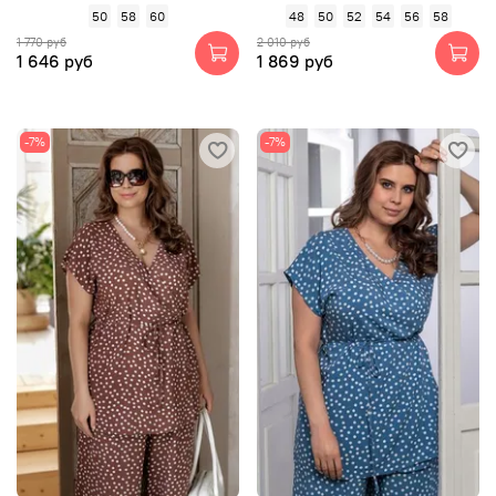
50
58
60
48
50
52
54
56
58
1 770 руб
2 010 руб
1 646 руб
1 869 руб
-7%
-7%