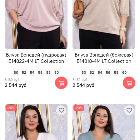
Блуза Вэнсдей (пудровая)
Блуза Вэнсдей (бежевая)
Б14822-4М LT Collection
Б14818-4М LT Collection
50
52
54
56
58
60
50
52
54
56
58
60
3 180 руб
3 180 руб
2 544 руб
2 544 руб
-20%
-20%