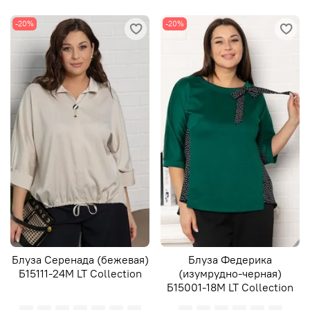
-20%
-20%
Блуза Серенада (бежевая)
Блуза Федерика
Б15111-24М LT Collection
(изумрудно-черная)
Б15001-18М LT Collection