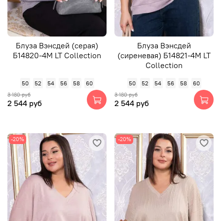
Блуза Вэнсдей (серая)
Блуза Вэнсдей
Б14820-4М LT Collection
(сиреневая) Б14821-4М LT
Collection
50
52
54
56
58
60
50
52
54
56
58
60
3 180 руб
3 180 руб
2 544 руб
2 544 руб
-20%
-20%