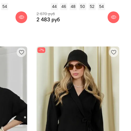
54
44
46
48
50
52
54
2 670 руб
2 483 руб
-7%