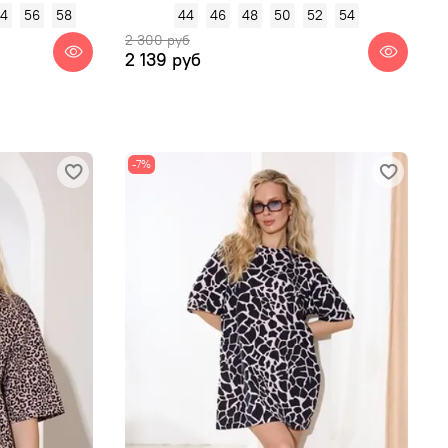
54
56
58
44
46
48
50
52
54
2 300 руб
2 139 руб
-7%