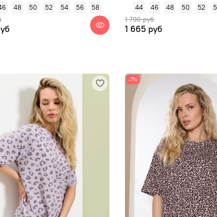
46
48
50
52
54
56
58
44
46
48
50
52
б
1 790 руб
руб
1 665 руб
-7%