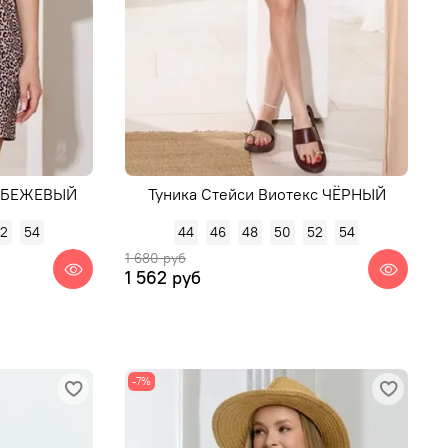
с БЕЖЕВЫЙ
Туника Стейси Виотекс ЧЁРНЫЙ
52
54
44
46
48
50
52
54
1 680 руб
1 562 руб
-7%