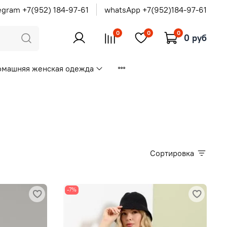
egram +7(952) 184-97-61
whatsApp +7(952)184-97-61
0
0
0
0 руб
омашняя женская одежда
Сортировка
-7%