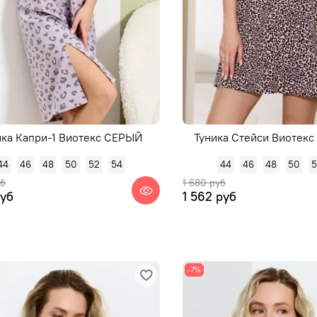
ика Капри-1 Виотекс СЕРЫЙ
Туника Стейси Виотек
44
46
48
50
52
54
44
46
48
50
уб
1 680 руб
руб
1 562 руб
-7%