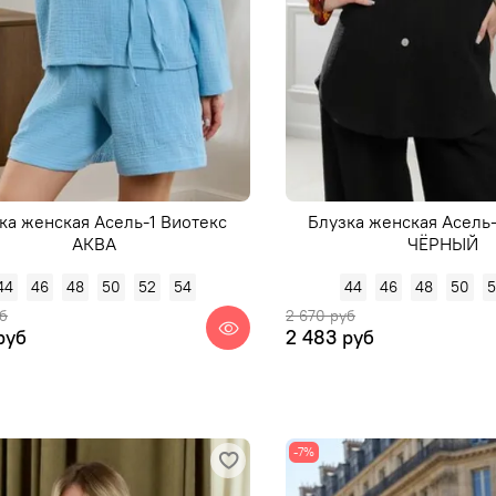
ка женская Асель-1 Виотекс
Блузка женская Асель
АКВА
ЧЁРНЫЙ
44
46
48
50
52
54
44
46
48
50
б
2 670 руб
руб
2 483 руб
-7%