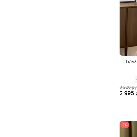
Блуз
3 220 ру
2 995 
-7%