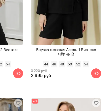
-2 Виотекс
Блузка женская Асель-1 Виотекс
ЧЁРНЫЙ
52
54
44
46
48
50
52
54
3 220 руб
2 995 руб
-7%