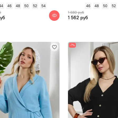
44
46
48
50
52
54
46
48
50
52
б
1 680 руб
руб
1 562 руб
-7%