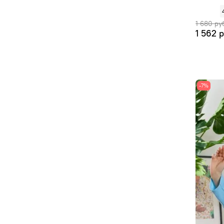
1 680 ру
1 562 
-7%