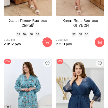
Халат Полли Виотекс
Халат Лола Виотекс
СЕРЫЙ
ГОЛУБОЙ
52
54
56
58
52
58
60
2 250 руб
2 380 руб
2 092 руб
2 213 руб
-7%
-7%