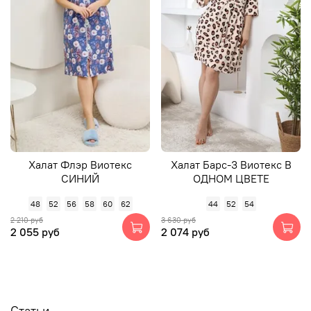
Халат Флэр Виотекс
Халат Барс-3 Виотекс В
СИНИЙ
ОДНОМ ЦВЕТЕ
48
52
56
58
60
62
44
52
54
2 210 руб
3 630 руб
2 055 руб
2 074 руб
Статьи