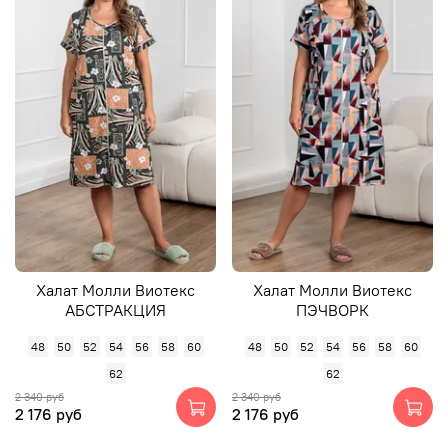
Халат Молли Виотекс
Халат Молли Виотекс
АБСТРАКЦИЯ
ПЭЧВОРК
48
50
52
54
56
58
60
48
50
52
54
56
58
60
62
62
2 340 руб
2 340 руб
2 176 руб
2 176 руб